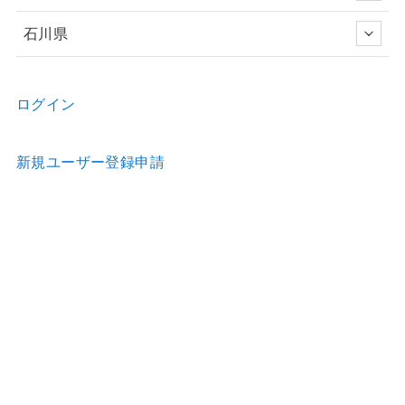
石川県
ログイン
新規ユーザー登録申請
お問い合わせ
物件の詳細などのご質問はお気軽に！
Home
物件情報
歯科医院のホームページ制作
歯科医院の看板制作
お問合せ
利用約款
運営会社
特定商取引法の表示
プライバシーポリシー