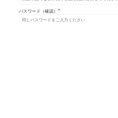
*
パスワード（確認）
*
開業希望地域
*
開業時期
出身大学
*
利用約款に同意する