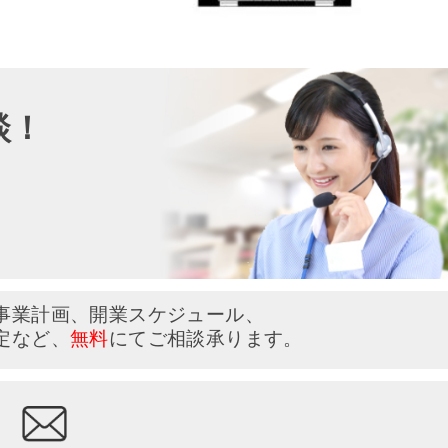
談！
い
事業計画、開業スケジュール、
定など、
無料
にてご相談承ります。