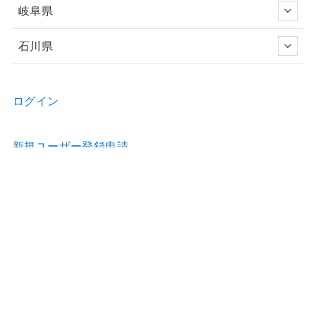
岐阜県
石川県
ログイン
新規ユーザー登録申請
お問い合わせ
物件の詳細などのご質問はお気軽に！
Home
物件情報
歯科医院のホームページ制作
歯科医院の看板制作
お問合せ
利用約款
運営会社