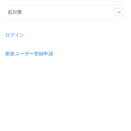
石川県
ログイン
新規ユーザー登録申請
お問い合わせ
物件の詳細などのご質問はお気軽に！
Home
物件情報
歯科医院のホームページ制作
歯科医院の看板制作
お問合せ
利用約款
運営会社
特定商取引法の表示
プライバシーポリシー