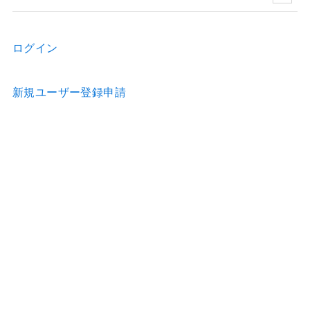
ログイン
新規ユーザー登録申請
お問い合わせ
物件の詳細などのご質問はお気軽に！
Home
物件情報
歯科医院のホームページ制作
歯科医院の看板制作
お問合せ
利用約款
運営会社
特定商取引法の表示
プライバシーポリシー
© Accel Mall