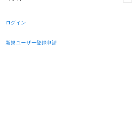
ログイン
新規ユーザー登録申請
お問い合わせ
物件の詳細などのご質問はお気軽に！
Home
物件情報
歯科医院のホームページ制作
歯科医院の看板制作
お問合せ
利用約款
運営会社
特定商取引法の表示
プライバシーポリシー
© Accel Mall