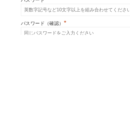
パスワード
*
パスワード（確認）
*
開業希望地域
*
開業時期
出身大学
*
利用約款に同意する