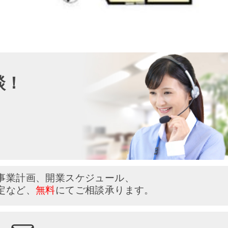
談！
い
事業計画、開業スケジュール、
定など、
無料
にてご相談承ります。