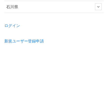
石川県
ログイン
新規ユーザー登録申請
お問い合わせ
物件の詳細などのご質問はお気軽に！
Home
物件情報
歯科医院のホームページ制作
歯科医院の看板制作
お問合せ
利用約款
運営会社
特定商取引法の表示
プライバシーポリシー
© Accel Mall