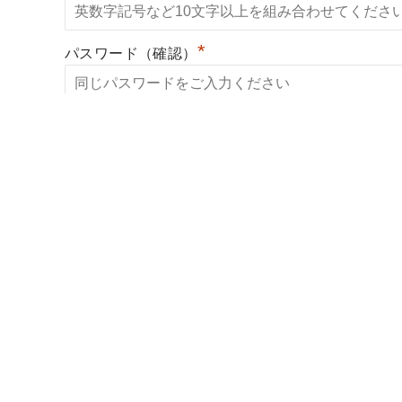
*
パスワード（確認）
*
開業希望地域
*
開業時期
出身大学
*
利用約款に同意する