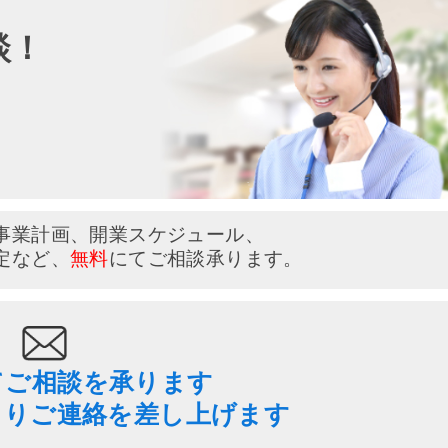
談！
い
事業計画、開業スケジュール、
定など、
無料
にてご相談承ります。
てご相談を承ります
よりご連絡を差し上げます