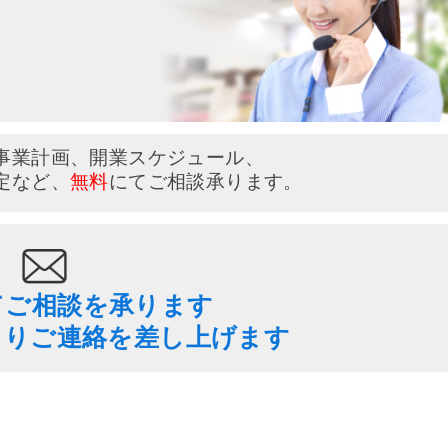
い
事業計画、開業スケジュール、
定など、
無料
にてご相談承ります。
てご相談を承ります
よりご連絡を差し上げます