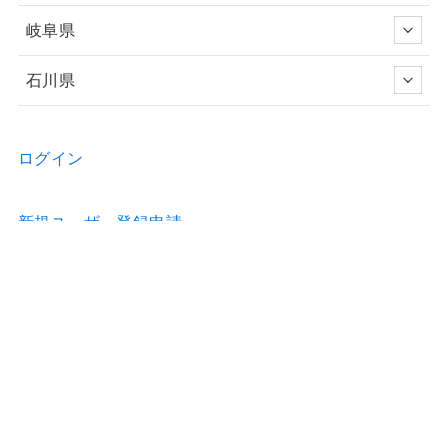
岐阜県
石川県
ログイン
新規ユーザー登録申請
お問い合わせ
物件の詳細などのご質問はお気軽に！
Home
物件情報
歯科医院のホームページ制作
歯科医院の看板制作
お問合せ
利用約款
運営会社