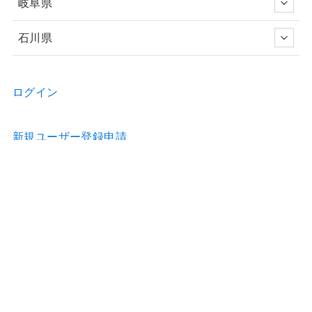
岐阜県
石川県
ログイン
新規ユーザー登録申請
お問い合わせ
物件の詳細などのご質問はお気軽に！
Home
物件情報
歯科医院のホームページ制作
歯科医院の看板制作
お問合せ
利用約款
運営会社
特定商取引法の表示
プライバシーポリシー