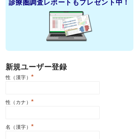
診療圏調査レポートもプレゼント中！
新規ユーザー登録
*
性（漢字）
*
性（カナ）
*
名（漢字）